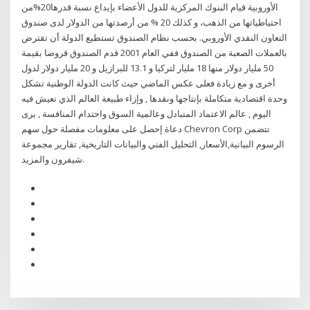
الأوروبية قيام البنوك المركزية للدول الأعضاء بإيداع نسبة قدرها20%من
احتياطياتها من الذهب، و كذلك 20 % من أرصدتها من الدولار لدى صندوق
التعاون النقدي الأوروبي. بحسب نظام الصندوق تستطيع الدولة أن تقترض
بالعملات الصعبة من الصندوق ففي العام 2001 قدم الصندوق قروضا بقيمة
50 مليار دولار منها 18 مليار لتركيا و 13.1 للبرازيل و 20 مليار دولار لدول
أخرى و مع زيادة فعلى عكس الماضي حيث كانت الدولة الوطنية تشكل
وحدة اقتصادية متكاملة بإنتاجها ونقدها , وإزاء طبيعة العالم الذي نعيش فيه
اليوم , عالم الاعتماد المتبادل وعالمية السوق واحتدام المنافسة , يرى
دعاة إحصل على معلومات مفصلة حول سهم Chevron Corp تتضمن
الرسوم البيانية,الأسعار, التحليل الفني والبيانات التاريخية, تقارير مجموعة
شيفرون والمزيد.