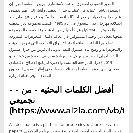
المدير التنفيذي لصندوق الذهب الاستثماري “بريق”، أسامة النور، إن
الصندوق باشر أعماله في عمليات شراء الذهب، وأشار إلى أنهم يعملون
على مجابهة تحديات وصعوبات “المنافسة الحادة”، بعد قرار فتح صادر منذ
انطلاقة مهرجان دبي للتسوق في عام 1996 ، قدمت مجموعة دبي للذهب
والمجوهرات 664 كيلو غراماً جوائز من الذهب، وقد حققت المجموعة
هدفها بجعل دبي وجهة المتسوقين في العالم لاقتناء المجوهرات المعروفة
بتصاميمها الراقية، إضافة لتوفر الأسواق التقليدية التي تعرض الذهب
والمجوهرات واوضح بيان صندوق النقد الدولى ان فريق من خبراء صندوق
النقد الدولي السيد سوبير لال قام بزيارة مصر في الفترة من 5-16 مايو
2019 لإجراء المراجعة الخامسة والأخيرة لبرنامج الإصلاح الاقتصادي
المصري الذي يدعمه اتفاق لمدة ثلاث سنوات في إطار "تسهيل الصندوق
الممدد" ، وفي ختام الزيارة
- - أفضل الكلمات البحثيه - من
تجميعي
(https://www.al2la.com/vb/t8
Academia.edu is a platform for academics to share research
papers. بغداد / البينة الجديدة اوصت لجنة متابعة تنفيذ البرنامج الحكومي