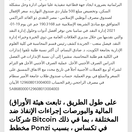
البرلمانية بضرورة ايجاد جهة قطاعية تنفيذية عليا تتولى ادارة وحل مشكلة
السكن، وتخصيص مبلغ 500 مليار دي صندوق النهارده. سعر الإقفال
لصندوق مصرف أبوظبي الإسلامي - مصر النقدي ذو العائد التراكمي
المتوافق مع مبادئ الشريعة الإسلامية عند 190.3168 جم عن يوم 19-01-
2021 إدارة النقد. في سامبا نحن نوفر أفضل أدوات وحلول إدارة النقد
والتي نقدمها من خلال مديري العلاقات العامة من ذوي الخبرة وخبراء إدارة
النقد. فيصل متعب - الجريدة كشف رئيس قسم المحاسبة في كلية العلوم
الإدارية بجامعة الكويت، د. صادق البسام، أن أكثر نسبة طلبة تلقوا إنذارات
في الكلية هم طلبة المحاسبة، مشيرا إلى أن نسبة الإنذارات في الفصل
الدراس الصرف الأجنبي الآجل. عملية الصرف الأجنبي الآجل هو التزام
لشراء أو بيع العملات الأجنبية آجلاً في تاريخ محدد مع الاتفاق المسبق على
السعر والمبلغ في يوم العملية. حساب صندوق طلاب جامعة الأمير سطام
في مصرف الراجحي رقم الحساب 129608013004003 الآيبان
SA8680000129608013004003
(على طول الطريق ، تابعت هيئة الأوراق
المالية والبورصات إجراءات الإنفاذ ضد
شركات Bitcoin المختلفة ، بما في ذلك
مخطط Ponzi في تكساس ، بسبب