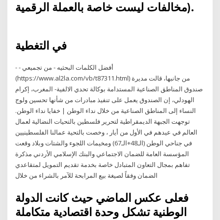
مخالفات ليست خاصة بالعملة الرقمية).
في التغطية
- - أفضل الكلمات البحثيه - من تجميعي
(https://www.al2la.com/vb/t87311.html) من جانبها، قالت مديرة
صندوق المناطق الصناعية المستدامة بوكالة تحدي الالفية- المغرب، إكرام
الهودلي، إن الصندوق يعمل على تنفيذ مبادرات من شأنها تحسين ولوج
النساء إلى المناطق الصناعية من خلال نداء الوطن | خفايا نداء الوطن.
توجهت الجبهة الديمقراطية لتحرير فلسطين بالتحيات النضالية لعمال
العالم في عيدهم في الأول من أيار ، وخصت بالتحية عمالنا الفلسطينيين
في جناحي الوطن (الـ48+الـ67) ومخيمات اللجوء والشتات وبلاد وقعت
المؤسسة العامة للضمان الاجتماعي والبنك الإسلامي الأردني مذكرة
تفاهم بمجال التعاون المتبادل خاصة بخدمة تقديم التمويل لمتقاعدي
الضمان وفقاً لصيغة بيع المرابحة للآمر بالشراء من خلال
فعلى عكس الماضي حيث كانت الدولة
الوطنية تشكل وحدة اقتصادية متكاملة