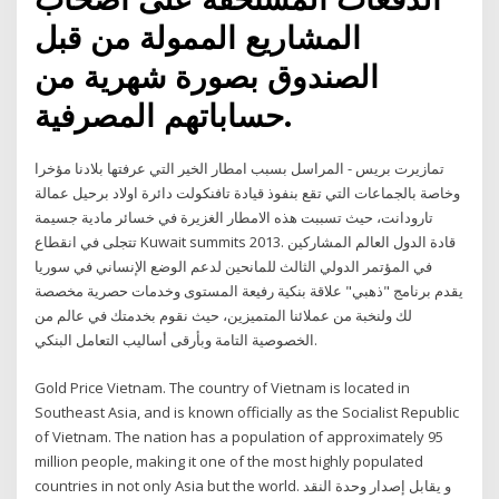
المشاريع الممولة من قبل
الصندوق بصورة شهرية من
حساباتهم المصرفية.
تمازيرت بريس - المراسل بسبب امطار الخير التي عرفتها بلادنا مؤخرا
وخاصة بالجماعات التي تقع بنفوذ قيادة تافنكولت دائرة اولاد برحيل عمالة
تارودانت، حيث تسببت هذه الامطار الغزيرة في خسائر مادية جسيمة
تتجلى في انقطاع Kuwait summits 2013. قادة الدول العالم المشاركين
في المؤتمر الدولي الثالث للمانحين لدعم الوضع الإنساني في سوريا
يقدم برنامج "ذهبي" علاقة بنكية رفيعة المستوى وخدمات حصرية مخصصة
لك ولنخبة من عملائنا المتميزين، حيث نقوم بخدمتك في عالم من
الخصوصية التامة وبأرقى أساليب التعامل البنكي.
Gold Price Vietnam. The country of Vietnam is located in
Southeast Asia, and is known officially as the Socialist Republic
of Vietnam. The nation has a population of approximately 95
million people, making it one of the most highly populated
countries in not only Asia but the world. و يقابل إصدار وحدة النقد