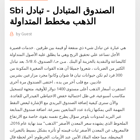
Sbi الصندوق المتبادل - تبادل
الذهب مخطط المتداولة
by
Guest
هي عبارة عن تبادل شيء ذي منفعة أو قيمة بين طرفين . خدمات قصيرة
الأجل تساعد علي تحقيق الربح وهي ما يطلق عليه الأصول المتداولة
كالبضاعة والنقدية بالخزينة أو البنك . مـن حـ/ الصندوق. 6. 5/8. بعد تبادل
الكثير من الضربات ، شعروا جميعًا أن هذه القوات الصغيرة المكونة من
300 فرد لم تكن حيوانات تيان فا شوان وكانوا مجرد مزارعين بشريين
عاديين. مع قلب آخر من يده ، اختفى الصندوق مرة أخرى
استقرت أسعار الذهب أعلى مستوى 1400 دولار للأوقية، متجهة لتسجيل
مكاسب أسبوعية، في ظل احتمالية خفض الاحتياطي الفيدرالي للفائدة.
والآن سنرى كيفية إضافة الصندوق البريدي مع الإشارة لبعض النقط
المهمة التي يمكنها زيادة عدد المتابعين بسرعة. اضافة صندوق المتابعة
عبر البريد لمدونات بلوجر سؤال يطرح نفسه بقوة، خاصة مع الارتفاع
الملحوظ الذى يشهده سعر المعدن الأصفر "الذهب" منذ نهاية عام 2016،
فالمعروف عن المعدن الأصفر ثبات قيمته أو تأثره بشكل بسيط بالتغيرات
المحيطة، مما جعله الملاذ الأمن عند الأزمات. الخرطوم: آخر لحظة قال