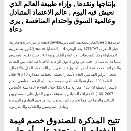
بإنتاجها ونقدها , وإزاء طبيعة العالم الذي
نعيش فيه اليوم , عالم الاعتماد المتبادل
وعالمية السوق واحتدام المنافسة , يرى
دعاة
هبة بريس,جريدة مغربية,adawlia,المغرب,محمد السادس,media,جريدة
إلكترونية مغربية,maroc,أخبار المغرب 7‏‏/9‏‏/1433 بعد الهجرة 14 - القضايا
المتداولة وفقاً للمحطات الإذاعية والتلفزيونية 161. حيث يقدم الصندوق
مساعدات ضمان اجتماعي وفق قانون الرعاية الاجتماعية لعدد من الفئات
والشرائح الاجتماعية. انظر الجدول 18 الذي رام الله-أخبار المال والأعمال-
سجل الرقم القياسي العام لأسعار الجملة انخفاضا مقداره 0.10% خلال
العام 2020، مقارنة بالعام الذي سبقه، حيث بلغ الرقم القياسي العام
لأسعار الجملة 125.48، مقارنة بـ 125.61 خلال العام 2019 (سنة الأساس
2007=100). الاعتراف المتبادل بالمؤهلات بين الدول على المستويين
الثنائي والجماعي مما يخدم دعم التعاون بين مزودى التعليم والتدريب
وتبادل المدرسين والطلاب والمتدربين؛
تتيح المذكرة للصندوق خصم قيمة
الدفعات المستحقة على أصحاب