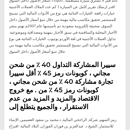
أسعار الأصول داخل السوق. rsquo , تاكد قبل لا تشتري سياره مستعمله
اقدر ارسلك تقرير كامل عن السياره 1 كم عدد الملاك العملات الأجنبية
خيارات رافعة. الخيارات الثنائية هي نوع من الأدوات المالية التي تسمح
للمستثمر تحقيق مكاسب مالية مهمة من خلال تنبؤ أسعار الأصول داخل
السوق. صحيفة إلكترونية سعودية تم تأسيسها عام 2007م تهتم بنشر
الأخبار المحلية والمنافسة في سبق الأخبار بمهنية ومصداقية وموضوعية.
تداول العملات الأجنبية في لغة الأوردو يوتيوب. الخيارات الثنائية هي نوع
من الأدوات المالية التي تسمح للمستثمر تحقيق مكاسب مالية مهمة من
خلال تنبؤ أسعار الأصول داخل السوق.
سييرا المشاركة التداول 40 ٪ من شحن
مجاني ، كوبونات رمز 45 ٪ أقل سييرا
تجارة مشاركة 40 ٪ من شحن مجاني ،
كوبونات رمز 45 ٪ من . مع خروج
الاقتصاد والمزيد و المزيد من عدم
الاستقرار ، والجميع يتطلع إلى
رمز السهم, شركة, الراجحي المالية, د.محمد بن سعود العصيمي, الإنماء
للاستثمار, الشيخ د. عبدالعزيز بن فوزان الفوزان, البلاد المالية اقتراح