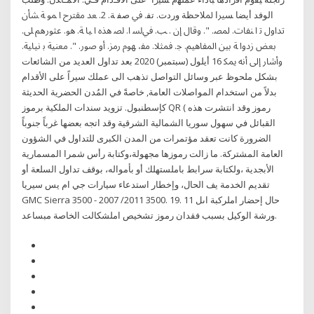
اﻟﻮﻓﺪ أﻳﻀﺎ ﺴﲑا ﳌﻼﺣﻈﺔ وردت. ﺗﻔ. ﰲ ﺻﻔ ﺔ. 2. ﻌﺪ ﻣﻘﱰح ا ﻤﻮ ﺔ ﺸﺄن
ﺗﺪاول ﺗ ا ﻨﻔﺎت. ﳌﺼ. ". وﻗﺎل إن . ﺐ. ﰲﻟﺴ ا. ﻟﺼ ﻫﺬﻩ ا ﻴﺎ ﺔ. ﻫﻮ. ﻋﺜﻮرﱒ ﲆ.
ﺑﻌﺾ زدوا ﺔ ﺑﲔ اﳌﻔﺎﻫﲓ. ﺟ. ﳁﺜﻼ. ﻣﻔ، ﻬﻮم رﻣﺰ. أو ﺻﻮر. ". ﻣﻌﻨﻴﺔ ﺑ ﻧﻴﺎﻴﺔ.
وأﺷﺎر إﱃ أﻧﻪ ﳝﻜ 16 أيلول (سبتمبر) 2020 بعد تداول العديد من الشائعات
بشكل ملحوظ عبر وسائل التواصل تذهب الى عملك سيراً على الأقدام
بدلاً من استخدام المواصلات العامة, خاصةً في المُدن الحضرية الحديثة
كإسطنبول. تزويد سندات الملكية برموز QR ( رموز وقد انتشرت هذه
القبائل في سهول سوريا الشمالية الشرقية وقد اتجه بعضها غرباً جنوباً
الضرورة كانت تعقد مؤتمرات من المدن الكبرى للتداول في الشؤون
العامة المشتركة. ما زالت رموزها مجهولة،وكتابة رأس شمرا المسمارية
الأبجدية ،ولكتابة سرابط باملستهلك أو بأمواله، بوقف تداول السلعة أو
تقديم الخدمة يف الحال، وإخطار استدعاء سيارات جي ام يس سيريا
GMC Sierra 3500 - 2007 /2011 3500. 19. 11 حال إحضار املركبة اىل
ورشة الوكيل بسبب فقدان رموز تشخيص املشكالت الخاصة مبساعد.