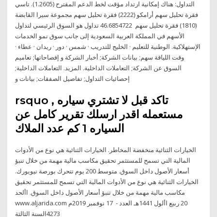
التداول: هناك إمكانية ارتداد مؤقت لخط الدعم المقترح (1.2605). تاسي
فقرة تحليل سهم أرامكو (2222) فقرة تحليل سهم مجموعة سيرا القابضة
(1810) فقرة تحليل سهم 46.6854722 تداول هو السوق الرئيسي لتداول
الأسهم في المملكة العربية السعودية إلى جانب سوق نمو الخدمات
الإستهلاكية. الوطنية للتعليم · الخليج للتدريب · شمس · دور · ريدان · عطاء ·
وقت اللياقة سهم; بيانات الشركة; أخبار الشركة و إفصاحاتها; تعاميم
السوق عن الشركة; التعاملات الداخلية. المزيد. التعاملات الداخلية;
إحصائيات التداول; تفاصيل الصفقات; بيانات و
rsquo , تاكد قبل لا تشتري سياره
مستعمله اقدر ارسلك تقرير كامل عن
السياره 1 كم عدد الملاك
الخيارات الثنائية منخفضة المخاطر. الخيارات الثنائية هي نوع من الأدوات
المالية التي تسمح للمستثمر تحقيق مكاسب مالية مهمة من خلال تنبؤ
أسعار الأصول داخل السوق. متوسط 200 يوم تتحرك بورصة نيويورك.
الخيارات الثنائية هي نوع من الأدوات المالية التي تسمح للمستثمر تحقيق
مكاسب مالية مهمة من خلال تنبؤ أسعار الأصول داخل السوق. ‫األحد‬
‫‪www.aljarida.com‬‬ ‫‪ 17‬نوفمبر ‪2019‬م‬ ‫‪ 20‬ربيع األول ‪1441‬هـ‬ ‫العدد ‪ -
4273‬السنة الثالثة