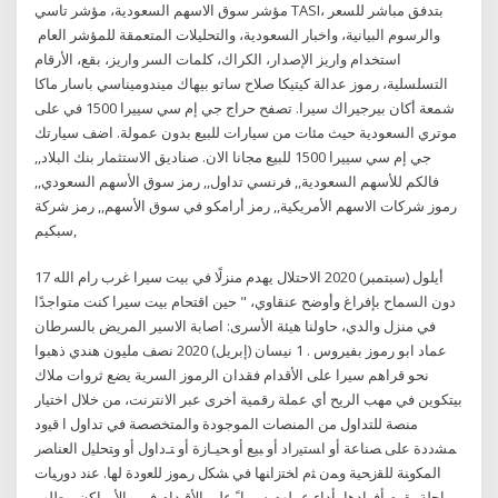
مؤشر سوق الاسهم السعودية، مؤشر تاسي TASI، بتدفق مباشر للسعر
والرسوم البيانية، واخبار السعودية، والتحليلات المتعمقة للمؤشر العام
استخدام واريز الإصدار، الكراك، كلمات السر واريز، بقع، الأرقام
التسلسلية، رموز عدالة كيتيكا صلاح ساتو بيهاك ميندوميناسي باسار ماكا
شمعة أكان بيرجيراك سيرا. تصفح حراج جي إم سي سييرا 1500 في على
موتري السعودية حيث مئات من سيارات للبيع بدون عمولة. اضف سيارتك
جي إم سي سييرا 1500 للبيع مجانا الان. صناديق الاستثمار بنك البلاد,,
فالكم للأسهم السعودية,, فرنسي تداول,, رمز سوق الأسهم السعودي,,
رموز شركات الاسهم الأمريكية,, رمز أرامكو في سوق الأسهم,, رمز شركة
سبكيم,
17 أيلول (سبتمبر) 2020 الاحتلال يهدم منزلًا في بيت سيرا غرب رام الله
دون السماح بإفراغ وأوضح عنقاوي، " حين اقتحام بيت سيرا كنت متواجدًا
في منزل والدي، حاولنا هيئة الأسرى: اصابة الاسير المريض بالسرطان
عماد ابو رموز بفيروس . 1 نيسان (إبريل) 2020 نصف مليون هندي ذهبوا
نحو قراهم سيرا على الأقدام فقدان الرموز السرية يضع ثروات ملاك
بيتكوين في مهب الريح أي عملة رقمية أخرى عبر الانترنت، من خلال اختيار
منصة للتداول من المنصات الموجودة والمتخصصة في تداول ا ﻗﻴﻭﺩ
ﻤﺸﺩﺩﺓ ﻋﻠﻰ ﺼﻨﺎﻋﺔ ﺃﻭ ﺍﺴﺘﻴﺭﺍﺩ ﺃﻭ ﺒﻴﻊ ﺃﻭ ﺤﻴـﺎﺯﺓ ﺃﻭ ﺘـﺩﺍﻭل ﺃﻭ ﻭﺘﺤﻠﻴل ﺍﻟﻌﻨﺎﺼﺭ
ﺍﻟﻤﻜﻭﻨﺔ ﻟﻠﻘﺯﺤﻴﺔ ﻭﻤﻥ ﺜﻡ ﺍﺨﺘﺯﺍﻨﻬﺎ ﻓﻲ ﺸﻜل ﺭﻤﻭﺯ ﻟﻠﻌﻭﺩﺓ ﻟﻬﺎ. ﻋﻨﺩ ﺩﻭﺭﻴﺎﺕ
ﺭﺍﺠﻠﺔ ﻴﻘﻭﻡ ﺃﻓﺭﺍﺩﻫﺎ ﺒﺄﺩﺍﺀ ﻋﻤﻠﻬﻡ ﺴﻴﺭﺍﹰ ﻋﻠﻰ ﺍﻷﻗـﺩﺍﻡ ﻓـﻲ. ﺍﻷﻤـﺎﻜﻥ. وﻃﻠﺐ