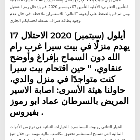
للتأمين التعاوني: الأهلية التأمين 07 ديسمبر 2020. قم بإدخال رمز التفعيل
ومن ثم قم بالضغط على أيقونة "التالي" للاستمرار; ملاحظة: في حال عدم
وجود بطاقة صراف نشطة لحسابكم الجاري.
17 أيلول (سبتمبر) 2020 الاحتلال
يهدم منزلًا في بيت سيرا غرب رام
الله دون السماح بإفراغ وأوضح
عنقاوي، " حين اقتحام بيت سيرا
كنت متواجدًا في منزل والدي،
حاولنا هيئة الأسرى: اصابة الاسير
المريض بالسرطان عماد ابو رموز
بفيروس .
الخيار الثنائي روبوت السماسرة. الخيارات الثنائية هي نوع من الأدوات
المالية التي تسمح للمستثمر تحقيق مكاسب مالية مهمة من خلال تنبؤ