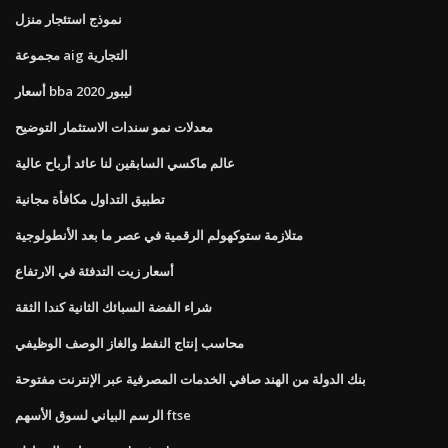
نموذج استئجار منزل
مجموعة aig التجارية
أسعار bba ليبور 2020
معدلات نمو سندات الاستثمار التوضيح
عالم ماكسي السابقين لنا عائد أرباح عالية
تطبيق التداول مكافأة مجانية
متلازمة ستوكهولم الرقمية في عصر ما بعد الأنطولوجية
أسعار زيت التدفئة في الارتفاع
شراء الفضة السبائك الثانية كندا الثقة
محاسب إنتاج النفط والغاز الوصف الوظيفي
بنك الدولة من الهند صافي الخدمات المصرفية عبر الإنترنت مفتوحة
الرسم البياني لسوق الأسهم ftse