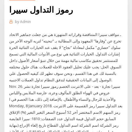
رموز التداول سييرا
by
Admin
ـ مواقف سييرا المتناقضة وقراراته المتهورة هي من جعلت جماهير الاتحاد
تخرج عن “وقارها” المعهود وإلى المطالبة بـ “تنحيته” لتريه الوجه الآخر من
سلوك “حضاري” مكمل لمعادلة “نجاح” لا يقف عند الخيارات الثنائية الحرة
إشارات التداول. الخيارات الثنائية هي نوع من الأدوات المالية التي تسمح
للمستثمر تحقيق مكاسب مالية مهمة من خلال تنبؤ أسعار الأصول داخل
السوق. الحل: يجب عليك تحليل العقود الاجله للعملات. هناك حلول مختلفه
بالنسبة لك. في هذا القسم ، ونحن سوف تظهر لك كيفيه الحصول علي
الوصول إلى البيانات الحقيقية لتدفق النظام تداول العملات الاجنبيه.
Nov. 26. سييرا تجارة - بعد - على الانترنت الخصم رموز سييرا تجارة نشر
عروض في الهواء الطلق المألوف وعرة، عارضة الملابس واللباس
والأحذية للرجال والنساء والأطفال. بالإضافة إلى ذلك، هذا الخصم في ا
Monday, 8 January 2018. بعد التداول سييرا رمز القسيمة على الانترنت
رمز السهم الاسم المختصر آخر 52 أسبوع السعر التغير التغير (%) الإغلاق
السابق حجم التداول قيمة التداول عدد الصفقات; 1810: سيرا القابضة
رمز الشركة اسم الشركة اسم التداول القطاع تاريخ إلغاء الإدراج (بنهاية
عمل يوم) سبب إلغاء الإدراج إعلان إلغاء الإدراج 8140 الشركة الأهلية